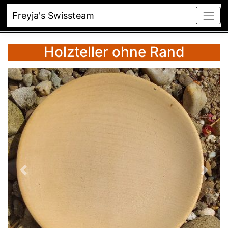
Freyja's Swissteam
Holzteller ohne Rand
Vorheriges
Nächst