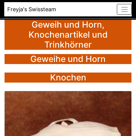
Freyja's Swissteam
Geweih und Horn,
Knochenartikel und
Trinkhörner
Geweihe und Horn
Knochen